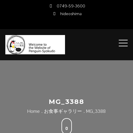
Skip
0749-59-3600
to
hideoshima
content
MG_3388
Home
お食事ギャラリー
MG_3388