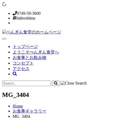
Skip
to
0749-59-3600
content
hideoshima
トップページ
ようこそぺんぎん食堂へ
お食事とお飲み物
コンセプト
アクセス
MG_3404
Home
お食事ギャラリー
MG_3404