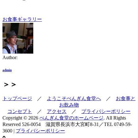
お食事ギャラリー
投
稿
ナ
ビ
Author:
ゲ
ー
admin
シ
＞＞
ョ
トップページ
／
ようこそぺんぎん食堂へ
／
お食事と
ン
お飲み物
コンセプト
／
アクセス
／
プライバシーポリシー
Copyright © 2026
ぺんぎん食堂のホームページ
. All Rights
Reserved
526-0054 滋賀県長浜市大宮町8-31／TEL 0749-59-
3600 |
プライバシーポリシー