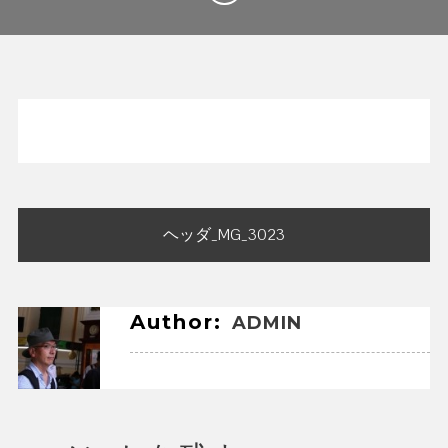
投
ヘッダ_MG_3023
稿
ナ
ビ
Author:
ADMIN
ゲ
ー
シ