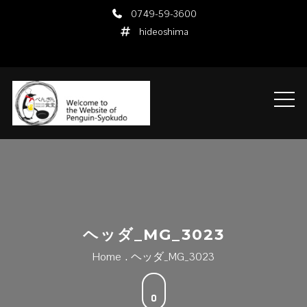
Skip
0749-59-3600
to
hideoshima
content
ヘッダ_MG_3023
Home
ヘッダ_MG_3023