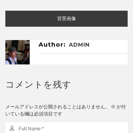
投
背景画像
稿
ナ
ビ
Author:
ADMIN
ゲ
ー
シ
コメントを残す
ョ
ン
メールアドレスが公開されることはありません。
※
が付
いている欄は必須項目です