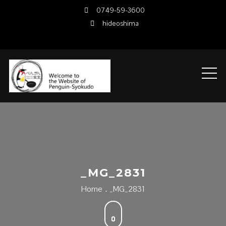
Skip
0749-59-3600
to
hideoshima
content
_MG_2831
Home
_MG_2831