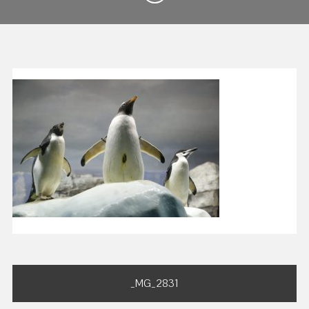
投
_MG_2831
稿