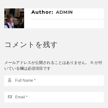
ナ
ビ
Author:
ADMIN
ゲ
ー
シ
コメントを残す
ョ
ン
メールアドレスが公開されることはありません。
※
が付
いている欄は必須項目です